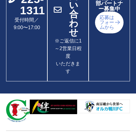
い
部パートナ
1311
ー募集中
合
応募は
受付時間／
わ
フォー
ムから
9:00〜17:00
せ
※ご返信に1
～2営業日程
度
いただきま
す