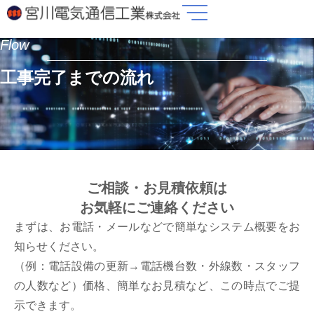
内
容
Flow
を
ス
工事完了までの流れ
キ
ッ
プ
ご相談・お見積依頼は
お気軽にご連絡ください
まずは、お電話・メールなどで簡単なシステム概要をお
知らせください。
（例：電話設備の更新→電話機台数・外線数・スタッフ
の人数など）価格、簡単なお見積など、この時点でご提
示できます。