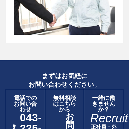
まずはお気軽に
お問い合わせください。
電話での
無料相談
一緒に働
お問い合
はこちら
きません
わせ
から
か？
Recruit
043-
お
問
225-
正社員・外