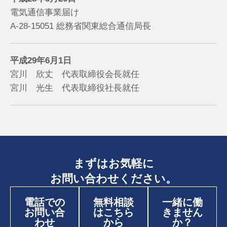
電気通信事業届け
A-28-15051 総務省関東総合通信局長
平成29年6月1日
宮川 欣丈 代表取締役会長就任
宮川 光生 代表取締役社長就任
まずはお気軽に
お問い合わせください。
電話での
無料相談
一緒に働
お問い合
はこちら
きません
わせ
から
か？