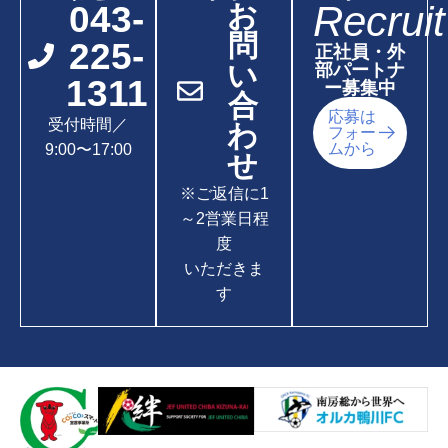
Recruit
043-
お
問
225-
正社員・外
い
部パートナ
1311
ー募集中
合
応募は
受付時間／
わ
フォー
ムから
9:00〜17:00
せ
※ご返信に1
～2営業日程
度
いただきま
す