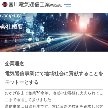
内
容
Company
を
ス
会社概要
キ
ッ
プ
企業理念
電気通信事業にて地域社会に貢献することを
モットーとする
おかげさまで創業70余年、
地域のお客様に支えられてこ
こまで邁進して参りました。
通信事業は日進月歩です。常に最新の技術を追求しお客